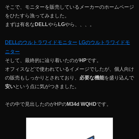
そこで、モニターを販売しているメーカーのホームページ
をひたすら漁ってみました。
まずは有名な
DELL
やら
LG
やら、、、。
DELLのウルトラワイドモニター
LGのウルトラワイドモ
ニター
そして、最終的に辿り着いたのが
HP
です。
オフィスなどで使われているイメージでしたが、個人向け
の販売もしっかりとされており、
必要な機能
を盛り込んで
安い
という点に気がつきました。
その中で見出したのがHPの
M34d WQHD
です。