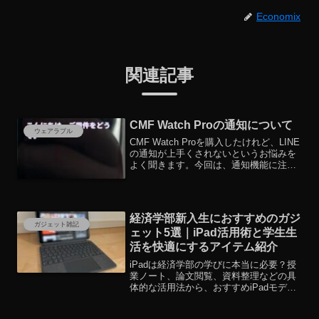
Economix
関連記事
CMF Watch Proの通知について
ウェアラブル
CMF Watch Proを購入したけれど、LINE
の通知が上手くされないというお悩みを
よく聞きます。今回は、通知機能に注目
して紹介していきたいと思います！この
手順に沿えばLINEの通知も上手くみられ
るはずです！
経済学部新入生におすすめのガジ
ガジェット雑記
ェット5選｜iPad活用術と学生生
活を快適にするアイテム紹介
iPadは経済学部の学びに本当に必要？授
業ノート、論文閲覧、資料整理などの具
体的な活用法から、おすすめiPadモデ
ル・周辺機器まで現役ユーザーが紹介。
iPad選びに迷っている学生必見！