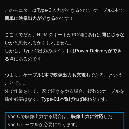
このモニターはType-C入力ができるので、ケーブル1本で
簡単に映像出力ができる
のです！
ここまでだと、HDMIのポートがPC側にあれば
同じじゃな
いか
と思われるかもしれません。
しかし
、Type-C出力のポイントは
Power Deliveryができ
る
点にあるのです。
つまり、
ケーブル1本で映像出力も充電も
できる、という
ことです。
外で作業をして、家で続きをやる場合、複数のケーブルを
挿す必要はなく、
Type-C1本繋げれば終わり
です。
Type-Cで映像出力する場合は、
映像出力に対応
した
Type-Cケーブルが必要になります。