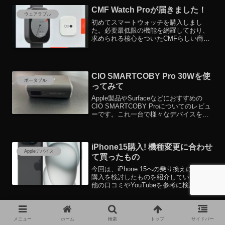
CMF Watch Proが届きました！
ウェアラブル
初めてスマートウォッチを購入しまし
た。必要最低限の機能を網羅しており、
求められる核心をついたCMFらしい商品
だなという印象です。実際のアクティビ
ティ計測の様子とともに、買って1日使っ
た感想を並べています。
CIO SMARTCOBY Pro 30Wを使
ポータブル
ってみて
Apple製品やSurfaceなどにおすすめの
CIO SMARTCOBY Proについてのレビュ
ーです。これ一台で様々なデバイスを充
電することができるので、非常に重宝し
ています。
iPhone15購入! 機種変更に合わせ
Appleデバイス
て買ったもの
今回は、iPhone 15への乗り換えに伴って
購入を検討したものを紹介しています。
他の口コミやYouTubeを参考に検討を重
ね購入したもので、2週間経った今でもお
すすめできるものを紹介しています。
CMF Watch Pro人気交換バンド
メニュー
ホーム
検索
トップ
サイドバー
ウェアラブル