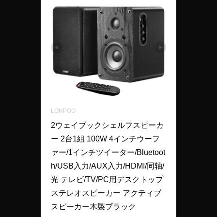
LONPOO
2ウェイブックシェルフスピーカ
ー 2台1組 100W 4インチウーフ
ァー/1インチツイーター/Bluetoot
h/USB入力/AUX入力/HDMI/同轴/
光 テレビ/TV/PC用デスクトップ
ステレオスピーカー アクティブ
スピーカー木製ブラック