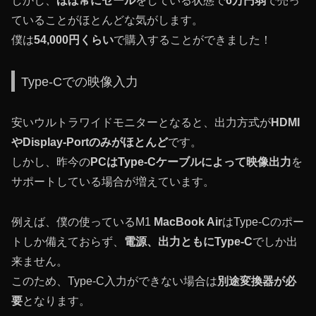
しかし、
ほぼ常にセール
をしている状態で
6万円弱
で売っ
ていることがほとんどな気がします。
僕は
54,000円くらい
で購入することができました！
Type-Cでの映像入力
安いウルトラワイドモニターとなると、出力方式が
HDMI
やDisplay-Portのみがほとんど
です。
しかし、昨今の
PCはType-Cケーブルによって映像出力
を
サポートしている場合が増えています。
例えば、僕の使っているM1
MacBook Air
はType-Cのポー
トしか備えておらず、
電源、出力ともにType-C
でしか出
来ません。
このため、Type-C入力ができない場合は
別途変換器が必
要
となります。