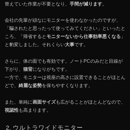
替えていた作業が不要となり、
手間が減ります
。
会社の先輩が頑なにモニターを使わなかったのですが、
「騙されたと思ったって使ってみてください」といったと
ころ、「帰省すると
モニターないから仕事効率悪くなる
」
と豹変しました。それくらい
大事
です。
さらに、体の面でも有効です。ノートPCのみだと目線が
下がり、
猫背
になりがちです。
一方で、モニターは視座の高さに設置できることがほとん
どで、
綺麗な姿勢
を保ちやすくなります。
また、単純に
画面サイズ
も広がることがほとんどなので、
視認性
も高まります。
ウルトラワイドモニター